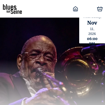
Wednesday,
Nov
11,
2026
06:00
PM