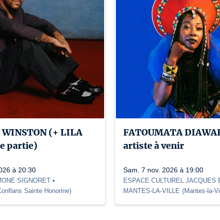
 WINSTON (+ LILA
FATOUMATA DIAWAR
e partie)
artiste à venir
2026 à 20:30
Sam. 7 nov. 2026 à 19:00
MONE SIGNORET •
ESPACE CULTUREL JACQUES B
Conflans Sainte Honorine
)
MANTES-LA-VILLE
(
Mantes-la-Vi