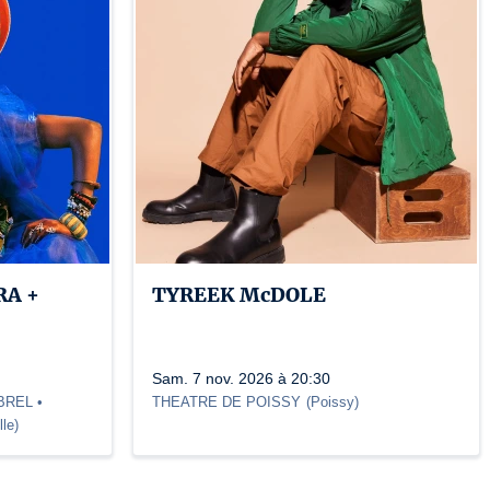
A +
TYREEK McDOLE
Sam. 7 nov. 2026 à 20:30
REL •
THEATRE DE POISSY
(
Poissy
)
lle
)