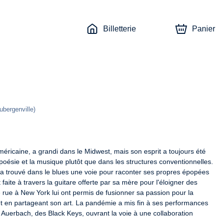
Billetterie
Panier
ubergenville
)
ricaine, a grandi dans le Midwest, mais son esprit a toujours été 
oésie et la musique plutôt que dans les structures conventionnelles. 
 il a trouvé dans le blues une voie pour raconter ses propres épopées 
aite à travers la guitare offerte par sa mère pour l'éloigner des 
ue à New York lui ont permis de fusionner sa passion pour la 
ut en partageant son art. La pandémie a mis fin à ses performances 
an Auerbach, des Black Keys, ouvrant la voie à une collaboration 