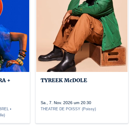
A +
TYREEK McDOLE
Sa., 7. Nov. 2026 um 20:30
REL •
THEATRE DE POISSY
(
Poissy
)
lle
)