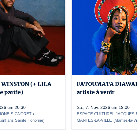
 WINSTON (+ LILA
FATOUMATA DIAWAR
e partie)
artiste à venir
2026 um 20:30
Sa., 7. Nov. 2026 um 19:00
MONE SIGNORET •
ESPACE CULTUREL JACQUES B
Conflans Sainte Honorine
)
MANTES-LA-VILLE
(
Mantes-la-Vi